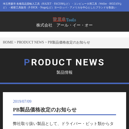
埼玉県蕨市 各種高品質輸入工具（HAZET・FACOMなど）・コンピュータ用工具（Weller・HOZANな
ど）・精密工具販売（F-DICK・Nogaなど）ヨーロッパ・アメリカを中心としたブランドを取扱い
株式会社 アール・イー・オー
HOME
>
PRODUCT NEWS
>
PB製品価格改定のお知らせ
PRODUCT NEWS
製品情報
2019/07/09
PB製品価格改定のお知らせ
弊社取り扱い製品として、ドライバー・ビット類からタ