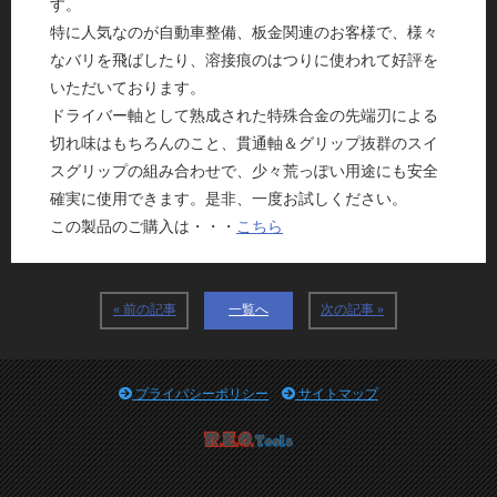
す。
特に人気なのが自動車整備、板金関連のお客様で、様々
なバリを飛ばしたり、溶接痕のはつりに使われて好評を
いただいております。
ドライバー軸として熟成された特殊合金の先端刃による
切れ味はもちろんのこと、貫通軸＆グリップ抜群のスイ
スグリップの組み合わせで、少々荒っぽい用途にも安全
確実に使用できます。是非、一度お試しください。
この製品のご購入は・・・
こちら
« 前の記事
一覧へ
次の記事 »
プライバシーポリシー
サイトマップ