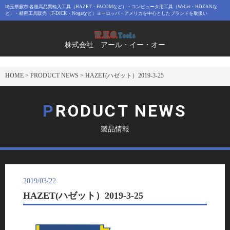
埼玉県蕨市 各種高品質輸入工具（HAZET・FACOMなど）・コンピュータ用工具（Weller・HOZANな
ど）・精密工具販売（F-DICK・Nogaなど）ヨーロッパ・アメリカを中心としたブランドを取扱い
株式会社 アール・イー・オー
HOME
>
PRODUCT NEWS
>
HAZET(ハゼット）2019-3-25
PRODUCT NEWS
製品情報
2019/03/22
HAZET(ハゼット）2019-3-25