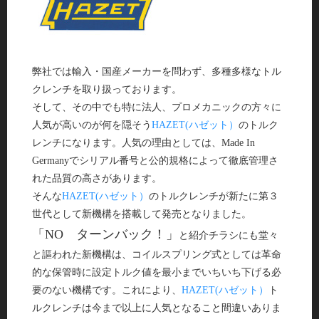
弊社では輸入・国産メーカーを問わず、多種多様なトル
クレンチを取り扱っております。
そして、その中でも特に法人、プロメカニックの方々に
人気が高いのが何を隠そう
HAZET(ハゼット）
のトルク
レンチになります。人気の理由としては、Made In
Germanyでシリアル番号と公的規格によって徹底管理さ
れた品質の高さがあります。
そんな
HAZET(ハゼット）
のトルクレンチが新たに第３
世代として新機構を搭載して発売となりました。
「NO ターンバック！」
と紹介チラシにも堂々
と謳われた新機構は、コイルスプリング式としては革命
的な保管時に設定トルク値を最小までいちいち下げる必
要のない機構です。これにより、
HAZET(ハゼット）
ト
ルクレンチは今まで以上に人気となること間違いありま