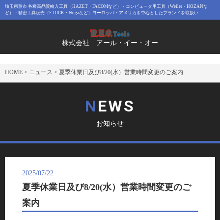
埼玉県蕨市 各種高品質輸入工具（HAZET・FACOMなど）・コンピュータ用工具（Weller・HOZANな
ど）・精密工具販売（F-DICK・Nogaなど）ヨーロッパ・アメリカを中心としたブランドを取扱い
株式会社 アール・イー・オー
HOME
>
ニュース
>
夏季休業日及び8/20(水）営業時間変更のご案内
NEWS
お知らせ
2025/07/22
夏季休業日及び8/20(水）営業時間変更のご
案内